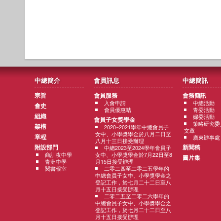
中總簡介
會員訊息
中總簡訊
宗旨
會員服務
會務簡訊
入會申請
中總活動
會史
會員優惠咭
青委活動
組織
婦委活動
會員子女獎學金
策略研究委
架構
2020~2021學年中總會員子
文章
女中、小學獎學金於八月二日至
章程
廣東辦事處
八月十三日接受辦理
附設部門
新聞稿
中總2023至2024學年會員子
商訓夜中學
女中、小學獎學金於7月22日至8
圖片集
青洲中學
月15日接受辦理
閱書報室
二零二四至二零二五學年的
中總會員子女中、小學獎學金之
登記工作，於七月二十二日至八
月十五日接受辦理
二零二五至二零二六學年的
中總會員子女中、小學獎學金之
登記工作，於七月二十二日至八
月十五日接受辦理