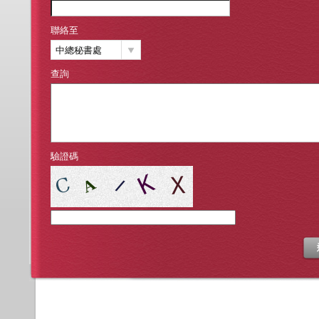
聯絡至
中總秘書處
查詢
驗證碼