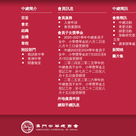
中總簡介
會員訊息
中總簡訊
宗旨
會員服務
會務簡訊
入會申請
中總活動
會史
會員優惠咭
青委活動
組織
婦委活動
會員子女獎學金
策略研究委
架構
2020~2021學年中總會員子
文章
女中、小學獎學金於八月二日至
章程
廣東辦事處
八月十三日接受辦理
附設部門
新聞稿
中總2023至2024學年會員子
商訓夜中學
女中、小學獎學金於7月22日至8
圖片集
青洲中學
月15日接受辦理
閱書報室
二零二四至二零二五學年的
中總會員子女中、小學獎學金之
登記工作，於七月二十二日至八
月十五日接受辦理
二零二五至二零二六學年的
中總會員子女中、小學獎學金之
登記工作，於七月二十二日至八
月十五日接受辦理
外地僱員申請
續期手續訊息