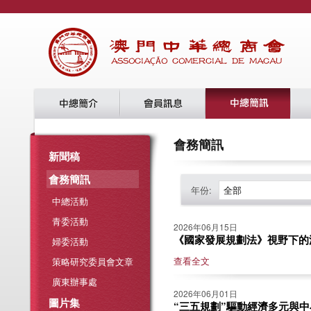
會務簡訊
新聞稿
會務簡訊
年份:
全部
中總活動
青委活動
2026年06月15日
《國家發展規劃法》視野下的澳門
婦委活動
查看全文
策略研究委員會文章
廣東辦事處
2026年06月01日
圖片集
“三五規劃”驅動經濟多元與中小