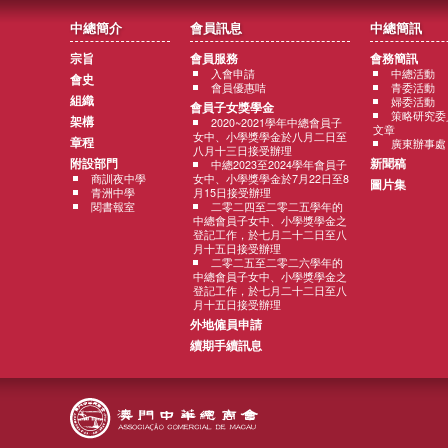
中總簡介
會員訊息
中總簡訊
宗旨
會員服務
會務簡訊
入會申請
中總活動
會史
會員優惠咭
青委活動
組織
婦委活動
會員子女獎學金
策略研究委
架構
2020~2021學年中總會員子
文章
女中、小學獎學金於八月二日至
章程
廣東辦事處
八月十三日接受辦理
附設部門
新聞稿
中總2023至2024學年會員子
商訓夜中學
女中、小學獎學金於7月22日至8
圖片集
青洲中學
月15日接受辦理
閱書報室
二零二四至二零二五學年的
中總會員子女中、小學獎學金之
登記工作，於七月二十二日至八
月十五日接受辦理
二零二五至二零二六學年的
中總會員子女中、小學獎學金之
登記工作，於七月二十二日至八
月十五日接受辦理
外地僱員申請
續期手續訊息