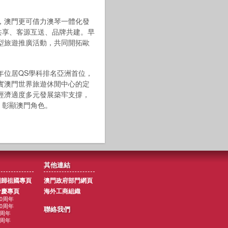
，澳門更可借力澳琴一體化發
共享、客源互送、品牌共建。早
型旅遊推廣活動，共同開拓歐
年位居QS學科排名亞洲首位，
實澳門世界旅遊休閒中心的定
經濟適度多元發展築牢支撐，
、彰顯澳門角色。
其他連結
回歸祖國專頁
澳門政府部門網頁
會慶專頁
海外工商組織
10周年
00周年
聯絡我們
5周年
0周年