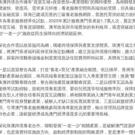
珠澳跨境合作擁有“資源互補+政策疊加+產業聯動”的獨特優勢，為相關
增速快、密度高、需求多元特徵，養老服務空間和高端供給受限，但具備
富金融資源；珠海已建成完善的三級養老服務網路，普惠托育供給能力規
作為養老服務標準化試點，2025年累計服務澳門長者超1.7萬人次，奠
供需互補、育養資源聯動、澳琴政策與市場疊加的有利格局，亟需突破政
動“一老一少”施政從民生保障向經濟賦能延伸。
深化合作需以政策協同為綱，構建跨境保障與產業支撐體系。珠澳可成立
接，將澳門長者福利延伸至珠海定點機構，建立資金跨境撥付機制，擴大
圍，探索跨境醫療儲備金制度實現急診住院費用即時結算。具體有三點建
一是以資源整合為翼，打造“養老+育兒”產業融合載體。依託橫琴、香洲
雙齡產業融合園區，佈局高端養老配套設施並引入專業運營主體；推廣“醫
珠澳跨境醫養聯合體，整合兩地優質健康醫療資源。二是以標準互認為基
鑒橫琴試點經驗，規範跨境養老護理、嬰幼兒照護等領域服務準則，保障
複合型人才聯合培養與資質互認機制，將相關專業納入澳門青年就業創業
澳門青年投身雙齡產業，破解人才缺口並拓寬就業管道。三是以銀髮經濟
間。引導澳門養老服務機構參與珠海專案投資運營，輸出管理與品牌資源
特色企業，讓銀髮經濟成為澳門經濟適度多元的重要增長極。
深化珠澳跨境養老合作、聯動發展“一老一少”相關產業，是破解澳門資源
舉，也是落實特區施政方向、啟動經濟新動能的戰略選擇，更是澳琴一體