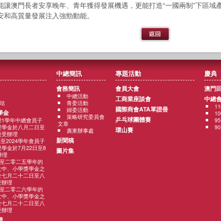
能讓澳門長者安享晚年、青年獲得發展機遇，更能打造“一國兩制”下區域
安和高質量發展注入強勁動能。
中總簡訊
專題活動
慶典
會務簡訊
會員大會
澳門
中總活動
工商業座談會
中總
咭
青委活動
1
國際商會ATA單證冊
婦委活動
學金
1
策略研究委員會
乒乓球團體賽
2021學年中總會員子
9
文章
獎學金於八月二日至
9
環山賽
廣東辦事處
接受辦理
新聞稿
3至2024學年會員子
學金於7月22日至8
圖片集
辦理
至二零二五學年的
女中、小學獎學金之
於七月二十二日至八
受辦理
至二零二六學年的
女中、小學獎學金之
於七月二十二日至八
受辦理
請