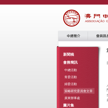
新聞稿
會務簡訊
中總活動
青委活動
婦委活動
策略研究委員會文章
廣東辦事處
圖片集