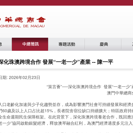
深化珠澳跨境合作 發展“一老一少”產業 -- 陳一平
日期: 2026年02月23日
“策言薈”──深化珠澳跨境合作 發展“一老一少”
澳門中華總商
人口老齡化加速與少子化趨勢並存，成為影響澳門社會可持續發展和經濟
門60歲及以上人口占比超15%，長者院舍宿位缺口持續擴大；特區政府持
全生命週期民生保障框架。在此背景下，深化珠澳跨境養老合作，既回應
老一少”協同啟動銀髮經濟，釋放澳琴融合紅利，為澳門經濟適度多元注入