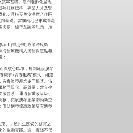
發展築牢基礎。澳門老齡化呈現
成熟服務標準、專業人才及豐
模化，且橫琴粵澳深度合作區
定實踐基礎。當前兩地已形成養老
策銜接、標準互認等瓶頸，推
專項工作組推動政策跨境銜
珠海醫療機構入澳醫保定點範
議：
等近澳核心區域，規劃建設澳琴
養康養+育養服務”模式，組建
，夯實澳琴產業協同根基。借
服務同質化、高質量；建立複
支援體系，通過多重政策吸引
為核，拓展澳琴產業聯動新空
；借助橫琴優惠政策培育澳琴
約束、回應民生關切的務實之
化的生動實踐。這一實踐不僅