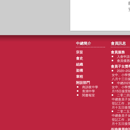
中總簡介
會員訊息
宗旨
會員服務
入會申請
會史
會員優惠
組織
會員子女獎
架構
2020~
女中、小學
章程
八月十三日
附設部門
中總202
商訓夜中學
女中、小學獎
青洲中學
月15日接受
閱書報室
二零二四
中總會員子
登記工作，
月十五日接
二零二五
中總會員子
登記工作，
月十五日接
外地僱員申