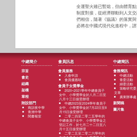
全運聖火雖已暫熄，但由體育點
制度對接，從經濟聯動到人文交
們相信，隨著《協議》的落實與
必將在中國式現代化進程中，譜
中總簡介
會員訊息
中總簡訊
宗旨
會員服務
會務簡訊
入會申請
中總活動
會史
會員優惠咭
青委活動
組織
婦委活動
會員子女獎學金
策略研究委
架構
2020~2021學年中總會員子
文章
女中、小學獎學金於八月二日至
章程
廣東辦事處
八月十三日接受辦理
附設部門
新聞稿
中總2023至2024學年會員子
商訓夜中學
女中、小學獎學金於7月22日至8
圖片集
青洲中學
月15日接受辦理
閱書報室
二零二四至二零二五學年的
中總會員子女中、小學獎學金之
登記工作，於七月二十二日至八
月十五日接受辦理
二零二五至二零二六學年的