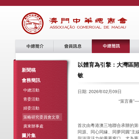
以體育為引擎：大灣區開啟
新聞稿
敏
會務簡訊
中總活動
日期: 2026年02月09日
青委活動
“策言薈”
婦委活動
策略研究委員會文章
首次由粵港澳三地聯合承辦的第
廣東辦事處
同源、同心同緣、同夢同圓”主
圖片集
與澎湃活力的重要窗口。尤為重