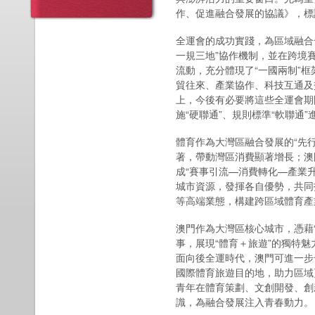
作、促進融合發展的協議》，標
全運會的成功實踐，為區域融合
一規三地”協作機制，並在跨境
流動，充分體現了“一國兩制”
貿往來、產業協作、科技互通及
上，今後有必要將這些全運會期
施“硬聯通”、規則標準“軟聯通”
體育作為大灣區融合發展的“先行
著，帶動灣區消費顯著增長；澳門
成“賽事引流—消費轉化—產業
城市資源，發揮各自優勢，共同
等高端業態，構建跨區域體育產業
澳門作為大灣區核心城市，憑藉
事，展現“體育＋旅遊”的獨特
面向後全運時代，澳門可進一步
國際體育旅遊目的地，助力區域
青年在體育策劃、文創開發、創
識，為融合發展注入青春動力。