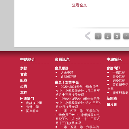
查看全文
1
2
3
4
中總簡介
會員訊息
中總簡訊
宗旨
會員服務
會務簡訊
入會申請
中總活動
會史
會員優惠咭
青委活動
組織
婦委活動
會員子女獎學金
策略研究委
架構
2020~2021學年中總會員子
文章
女中、小學獎學金於八月二日至
章程
廣東辦事處
八月十三日接受辦理
附設部門
新聞稿
中總2023至2024學年會員子
商訓夜中學
女中、小學獎學金於7月22日至8
圖片集
青洲中學
月15日接受辦理
閱書報室
二零二四至二零二五學年的
中總會員子女中、小學獎學金之
登記工作，於七月二十二日至八
月十五日接受辦理
二零二五至二零二六學年的