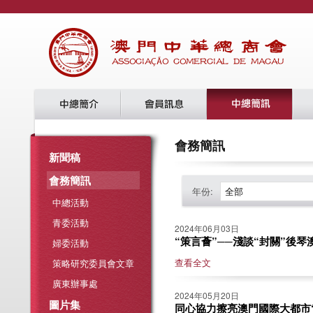
會務簡訊
新聞稿
會務簡訊
年份:
全部
中總活動
青委活動
2024年06月03日
“策言薈”──淺談“封關”後琴澳
婦委活動
查看全文
策略研究委員會文章
廣東辦事處
2024年05月20日
圖片集
同心協力擦亮澳門國際大都市“金