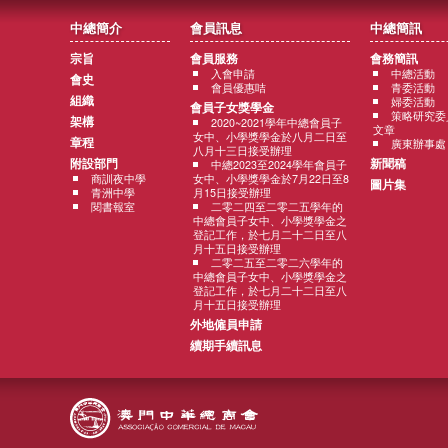
中總簡介
會員訊息
中總簡訊
宗旨
會員服務
會務簡訊
入會申請
中總活動
會史
會員優惠咭
青委活動
組織
婦委活動
會員子女獎學金
策略研究委
架構
2020~2021學年中總會員子
文章
女中、小學獎學金於八月二日至
章程
廣東辦事處
八月十三日接受辦理
附設部門
新聞稿
中總2023至2024學年會員子
商訓夜中學
女中、小學獎學金於7月22日至8
圖片集
青洲中學
月15日接受辦理
閱書報室
二零二四至二零二五學年的
中總會員子女中、小學獎學金之
登記工作，於七月二十二日至八
月十五日接受辦理
二零二五至二零二六學年的
中總會員子女中、小學獎學金之
登記工作，於七月二十二日至八
月十五日接受辦理
外地僱員申請
續期手續訊息