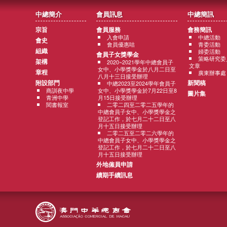
中總簡介
會員訊息
中總簡訊
宗旨
會員服務
會務簡訊
入會申請
中總活動
會史
會員優惠咭
青委活動
組織
婦委活動
會員子女獎學金
策略研究委
架構
2020~2021學年中總會員子
文章
女中、小學獎學金於八月二日至
章程
廣東辦事處
八月十三日接受辦理
附設部門
新聞稿
中總2023至2024學年會員子
商訓夜中學
女中、小學獎學金於7月22日至8
圖片集
青洲中學
月15日接受辦理
閱書報室
二零二四至二零二五學年的
中總會員子女中、小學獎學金之
登記工作，於七月二十二日至八
月十五日接受辦理
二零二五至二零二六學年的
中總會員子女中、小學獎學金之
登記工作，於七月二十二日至八
月十五日接受辦理
外地僱員申請
續期手續訊息